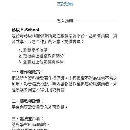
忘記密碼
登入說明
泌尿Ｅ-School
是台灣泌尿科醫學會所屬之數位學習平台。
基於會員間「資
源共享、互惠合作」的理念，提供會員：
瀏覽學術演講
取得線上繼續教育積分
瀏覽或上傳影像資料庫
一、
著作權政策
：
網站所有資料皆受著作權保護，未經授權不得為任何不當之
利用。影音檔及投影片等內容物著作權仍屬於原演講者，未
經原講者同意不得引用或轉載。
二、隱私權政策：
平台內容需會員登入才可瀏覽。
三、無法登戶者：
請與學會Email聯絡。
eschool@tua.org.tw