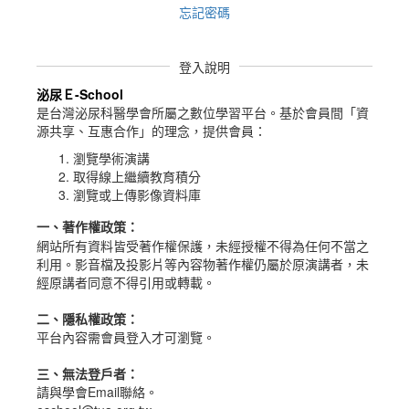
忘記密碼
登入說明
泌尿Ｅ-School
是台灣泌尿科醫學會所屬之數位學習平台。
基於會員間「資
源共享、互惠合作」的理念，提供會員：
瀏覽學術演講
取得線上繼續教育積分
瀏覽或上傳影像資料庫
一、
著作權政策
：
網站所有資料皆受著作權保護，未經授權不得為任何不當之
利用。影音檔及投影片等內容物著作權仍屬於原演講者，未
經原講者同意不得引用或轉載。
二、隱私權政策：
平台內容需會員登入才可瀏覽。
三、無法登戶者：
請與學會Email聯絡。