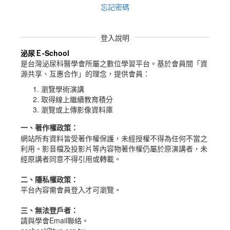
忘記密碼
登入說明
泌尿Ｅ-School
是台灣泌尿科醫學會所屬之數位學習平台。
基於會員間「資
源共享、互惠合作」的理念，提供會員：
瀏覽學術演講
取得線上繼續教育積分
瀏覽或上傳影像資料庫
一、
著作權政策
：
網站所有資料皆受著作權保護，未經授權不得為任何不當之
利用。影音檔及投影片等內容物著作權仍屬於原演講者，未
經原講者同意不得引用或轉載。
二、隱私權政策：
平台內容需會員登入才可瀏覽。
三、無法登戶者：
請與學會Email聯絡。