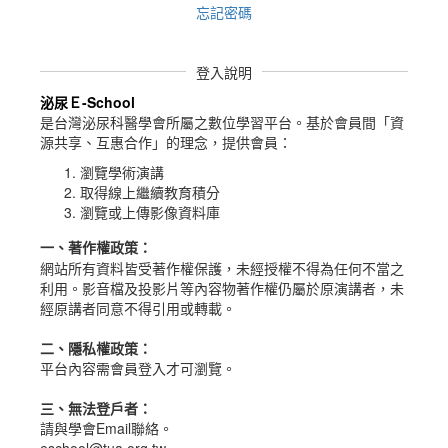
忘記密碼
登入說明
泌尿Ｅ-School
是台灣泌尿科醫學會所屬之數位學習平台。
基於會員間「資
源共享、互惠合作」的理念，提供會員：
瀏覽學術演講
取得線上繼續教育積分
瀏覽或上傳影像資料庫
一、
著作權政策
：
網站所有資料皆受著作權保護，未經授權不得為任何不當之
利用。影音檔及投影片等內容物著作權仍屬於原演講者，未
經原講者同意不得引用或轉載。
二、隱私權政策：
平台內容需會員登入才可瀏覽。
三、無法登戶者：
請與學會Email聯絡。
eschool@tua.org.tw