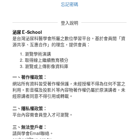
忘記密碼
登入說明
泌尿Ｅ-School
是台灣泌尿科醫學會所屬之數位學習平台。
基於會員間「資
源共享、互惠合作」的理念，提供會員：
瀏覽學術演講
取得線上繼續教育積分
瀏覽或上傳影像資料庫
一、
著作權政策
：
網站所有資料皆受著作權保護，未經授權不得為任何不當之
利用。影音檔及投影片等內容物著作權仍屬於原演講者，未
經原講者同意不得引用或轉載。
二、隱私權政策：
平台內容需會員登入才可瀏覽。
三、無法登戶者：
請與學會Email聯絡。