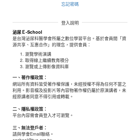
忘記密碼
登入說明
泌尿Ｅ-School
是台灣泌尿科醫學會所屬之數位學習平台。
基於會員間「資
源共享、互惠合作」的理念，提供會員：
瀏覽學術演講
取得線上繼續教育積分
瀏覽或上傳影像資料庫
一、
著作權政策
：
網站所有資料皆受著作權保護，未經授權不得為任何不當之
利用。影音檔及投影片等內容物著作權仍屬於原演講者，未
經原講者同意不得引用或轉載。
二、隱私權政策：
平台內容需會員登入才可瀏覽。
三、無法登戶者：
請與學會Email聯絡。
eschool@tua.org.tw