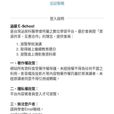
忘記密碼
登入說明
泌尿Ｅ-School
是台灣泌尿科醫學會所屬之數位學習平台。
基於會員間「資
源共享、互惠合作」的理念，提供會員：
瀏覽學術演講
取得線上繼續教育積分
瀏覽或上傳影像資料庫
一、
著作權政策
：
網站所有資料皆受著作權保護，未經授權不得為任何不當之
利用。影音檔及投影片等內容物著作權仍屬於原演講者，未
經原講者同意不得引用或轉載。
二、隱私權政策：
平台內容需會員登入才可瀏覽。
三、無法登戶者：
請與學會Email聯絡。
eschool@tua.org.tw