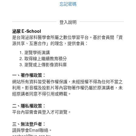
忘記密碼
登入說明
泌尿Ｅ-School
是台灣泌尿科醫學會所屬之數位學習平台。
基於會員間「資
源共享、互惠合作」的理念，提供會員：
瀏覽學術演講
取得線上繼續教育積分
瀏覽或上傳影像資料庫
一、
著作權政策
：
網站所有資料皆受著作權保護，未經授權不得為任何不當之
利用。影音檔及投影片等內容物著作權仍屬於原演講者，未
經原講者同意不得引用或轉載。
二、隱私權政策：
平台內容需會員登入才可瀏覽。
三、無法登戶者：
請與學會Email聯絡。
eschool@tua.org.tw