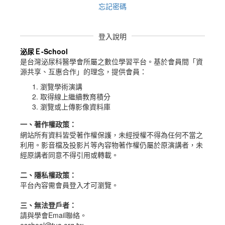
忘記密碼
登入說明
泌尿Ｅ-School
是台灣泌尿科醫學會所屬之數位學習平台。
基於會員間「資
源共享、互惠合作」的理念，提供會員：
瀏覽學術演講
取得線上繼續教育積分
瀏覽或上傳影像資料庫
一、
著作權政策
：
網站所有資料皆受著作權保護，未經授權不得為任何不當之
利用。影音檔及投影片等內容物著作權仍屬於原演講者，未
經原講者同意不得引用或轉載。
二、隱私權政策：
平台內容需會員登入才可瀏覽。
三、無法登戶者：
請與學會Email聯絡。
eschool@tua.org.tw