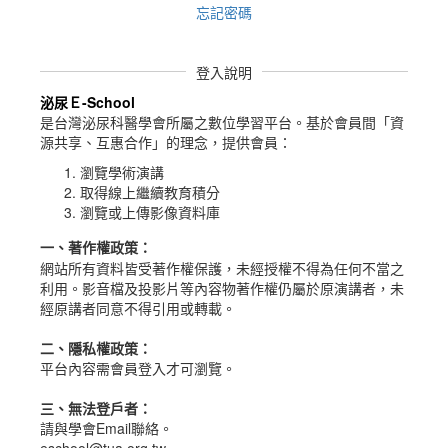
忘記密碼
登入說明
泌尿Ｅ-School
是台灣泌尿科醫學會所屬之數位學習平台。
基於會員間「資
源共享、互惠合作」的理念，提供會員：
瀏覽學術演講
取得線上繼續教育積分
瀏覽或上傳影像資料庫
一、
著作權政策
：
網站所有資料皆受著作權保護，未經授權不得為任何不當之
利用。影音檔及投影片等內容物著作權仍屬於原演講者，未
經原講者同意不得引用或轉載。
二、隱私權政策：
平台內容需會員登入才可瀏覽。
三、無法登戶者：
請與學會Email聯絡。
eschool@tua.org.tw