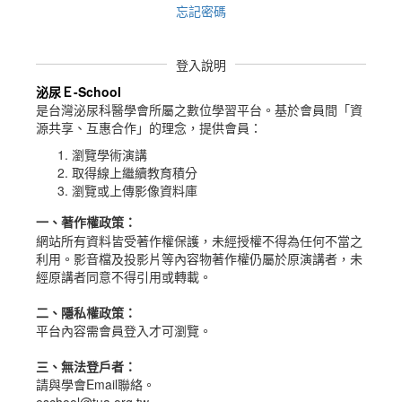
忘記密碼
登入說明
泌尿Ｅ-School
是台灣泌尿科醫學會所屬之數位學習平台。
基於會員間「資
源共享、互惠合作」的理念，提供會員：
瀏覽學術演講
取得線上繼續教育積分
瀏覽或上傳影像資料庫
一、
著作權政策
：
網站所有資料皆受著作權保護，未經授權不得為任何不當之
利用。影音檔及投影片等內容物著作權仍屬於原演講者，未
經原講者同意不得引用或轉載。
二、隱私權政策：
平台內容需會員登入才可瀏覽。
三、無法登戶者：
請與學會Email聯絡。
eschool@tua.org.tw