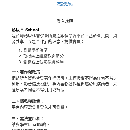
忘記密碼
登入說明
泌尿Ｅ-School
是台灣泌尿科醫學會所屬之數位學習平台。
基於會員間「資
源共享、互惠合作」的理念，提供會員：
瀏覽學術演講
取得線上繼續教育積分
瀏覽或上傳影像資料庫
一、
著作權政策
：
網站所有資料皆受著作權保護，未經授權不得為任何不當之
利用。影音檔及投影片等內容物著作權仍屬於原演講者，未
經原講者同意不得引用或轉載。
二、隱私權政策：
平台內容需會員登入才可瀏覽。
三、無法登戶者：
請與學會Email聯絡。
eschool@tua.org.tw