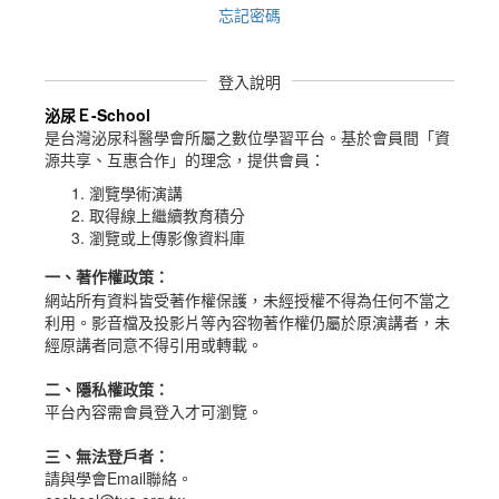
忘記密碼
登入說明
泌尿Ｅ-School
是台灣泌尿科醫學會所屬之數位學習平台。
基於會員間「資
源共享、互惠合作」的理念，提供會員：
瀏覽學術演講
取得線上繼續教育積分
瀏覽或上傳影像資料庫
一、
著作權政策
：
網站所有資料皆受著作權保護，未經授權不得為任何不當之
利用。影音檔及投影片等內容物著作權仍屬於原演講者，未
經原講者同意不得引用或轉載。
二、隱私權政策：
平台內容需會員登入才可瀏覽。
三、無法登戶者：
請與學會Email聯絡。