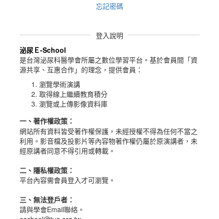
忘記密碼
登入說明
泌尿Ｅ-School
是台灣泌尿科醫學會所屬之數位學習平台。
基於會員間「資
源共享、互惠合作」的理念，提供會員：
瀏覽學術演講
取得線上繼續教育積分
瀏覽或上傳影像資料庫
一、
著作權政策
：
網站所有資料皆受著作權保護，未經授權不得為任何不當之
利用。影音檔及投影片等內容物著作權仍屬於原演講者，未
經原講者同意不得引用或轉載。
二、隱私權政策：
平台內容需會員登入才可瀏覽。
三、無法登戶者：
請與學會Email聯絡。
eschool@tua.org.tw