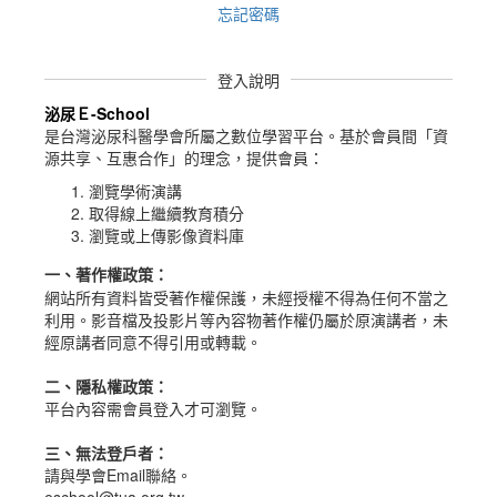
忘記密碼
登入說明
泌尿Ｅ-School
是台灣泌尿科醫學會所屬之數位學習平台。
基於會員間「資
源共享、互惠合作」的理念，提供會員：
瀏覽學術演講
取得線上繼續教育積分
瀏覽或上傳影像資料庫
一、
著作權政策
：
網站所有資料皆受著作權保護，未經授權不得為任何不當之
利用。影音檔及投影片等內容物著作權仍屬於原演講者，未
經原講者同意不得引用或轉載。
二、隱私權政策：
平台內容需會員登入才可瀏覽。
三、無法登戶者：
請與學會Email聯絡。
eschool@tua.org.tw