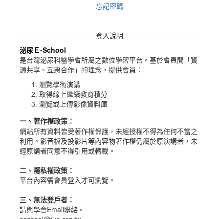
忘記密碼
登入說明
泌尿Ｅ-School
是台灣泌尿科醫學會所屬之數位學習平台。
基於會員間「資
源共享、互惠合作」的理念，提供會員：
瀏覽學術演講
取得線上繼續教育積分
瀏覽或上傳影像資料庫
一、
著作權政策
：
網站所有資料皆受著作權保護，未經授權不得為任何不當之
利用。影音檔及投影片等內容物著作權仍屬於原演講者，未
經原講者同意不得引用或轉載。
二、隱私權政策：
平台內容需會員登入才可瀏覽。
三、無法登戶者：
請與學會Email聯絡。
eschool@tua.org.tw