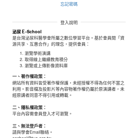
忘記密碼
登入說明
泌尿Ｅ-School
是台灣泌尿科醫學會所屬之數位學習平台。
基於會員間「資
源共享、互惠合作」的理念，提供會員：
瀏覽學術演講
取得線上繼續教育積分
瀏覽或上傳影像資料庫
一、
著作權政策
：
網站所有資料皆受著作權保護，未經授權不得為任何不當之
利用。影音檔及投影片等內容物著作權仍屬於原演講者，未
經原講者同意不得引用或轉載。
二、隱私權政策：
平台內容需會員登入才可瀏覽。
三、無法登戶者：
請與學會Email聯絡。
eschool@tua.org.tw