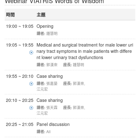
Webinar VIATRIS Words of Wisdom
時間
主題
19:00 ~ 19:05
Opening
講者:
鍾慧明
19:05 ~ 19:55
Medical and surgical treatment for male lower uri
nary tract symptoms in male patients with differe
nt lower urinary tract dysfunctions
講者:
郭漢崇
座長:
鍾慧明
19:55 ~ 20:10
Case sharing
講者:
張嘉晏
座長:
郭漢崇
,
江元宏
20:10 ~ 20:25
Case sharing
講者:
張天霖
座長:
郭漢崇
,
江元宏
20:25 ~ 21:05
Panel discussion
講者:
All