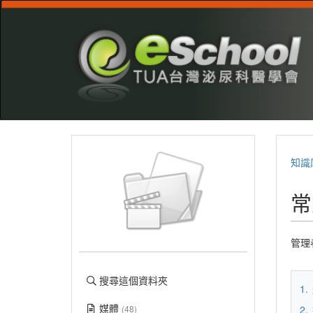
知識
常
管理
搜尋這個資料夾
1.
媒體
2.
(48)