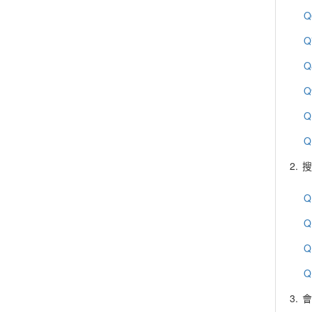
Q
Q
Q
Q
Q
Q
2.
搜
Q
Q
Q
Q
3.
會