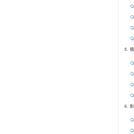
Q
Q
Q
Q
5.
積
Q
Q
Q
Q
6.
影
Q
Q