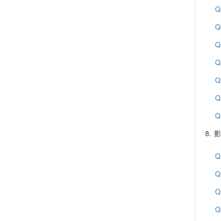
Q
Q
Q
Q
Q
Q
Q
8.
影
Q
Q
Q
Q