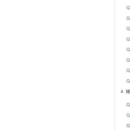
Q
Q
Q
Q
Q
Q
Q
Q
4.
線
Q
Q
Q