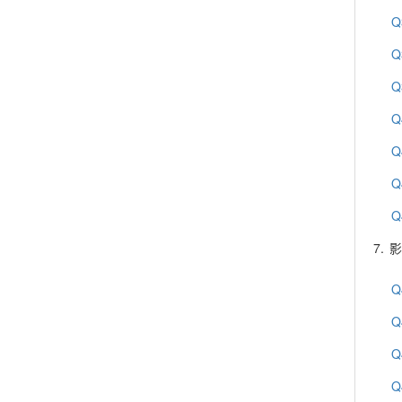
Q
Q
Q
Q
Q
Q
Q
7.
影
Q
Q
Q
Q