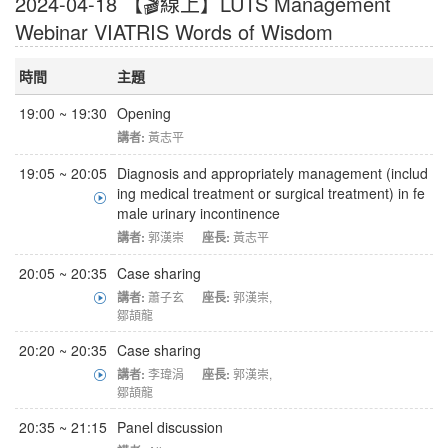
2024-04-18 【🎬線上】LUTS Management
Webinar VIATRIS Words of Wisdom
時間
主題
19:00 ~ 19:30
Opening
講者:
黃志平
19:05 ~ 20:05
Diagnosis and appropriately management (includ
ing medical treatment or surgical treatment) in fe
male urinary incontinence
講者:
郭漢崇
座長:
黃志平
20:05 ~ 20:35
Case sharing
講者:
蕭子玄
座長:
郭漢崇
,
鄒頡龍
20:20 ~ 20:35
Case sharing
講者:
李瑋涓
座長:
郭漢崇
,
鄒頡龍
20:35 ~ 21:15
Panel discussion