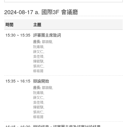
2024-08-17 a. 國際3F 會議廳
時間
主題
15:30 ~ 15:35
評審團主席致詞
座長:
鄒頡龍
,
阮雍順
,
薛又仁
,
吳佳璋
,
陳毓騏
,
張尚仁
,
柳易揚
15:35 ~ 16:15
辯論開始
座長:
鄒頡龍
,
阮雍順
,
薛又仁
,
吳佳璋
,
陳毓騏
,
張尚仁
,
柳易揚
16:15 ~ 16:20
辯論結束，評審團主席及評審討論結果