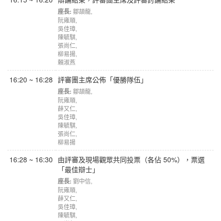
座長:
鄒頡龍
,
阮雍順
,
吳佳璋
,
陳毓騏
,
張尚仁
,
柳易揚
,
賴淑燕
16:20 ~ 16:28
評審團主席公佈「優勝隊伍」
座長:
鄒頡龍
,
阮雍順
,
薛又仁
,
吳佳璋
,
陳毓騏
,
張尚仁
,
柳易揚
16:28 ~ 16:30
由評審及現場觀眾共同投票（各佔 50%），票選
「最佳辯士」
座長:
劉中信
,
阮雍順
,
薛又仁
,
吳佳璋
,
陳毓騏
,