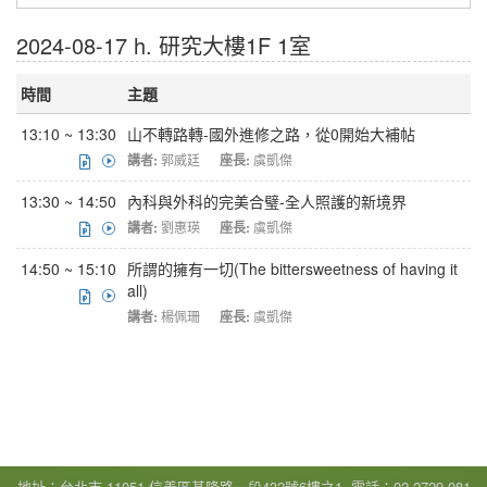
2024-08-17 h. 研究大樓1F 1室
時間
主題
13:10 ~ 13:30
山不轉路轉-國外進修之路，從0開始大補帖
講者:
郭威廷
座長:
虞凱傑
13:30 ~ 14:50
內科與外科的完美合璧-全人照護的新境界
講者:
劉惠瑛
座長:
虞凱傑
14:50 ~ 15:10
所謂的擁有一切(The bittersweetness of having it
all)
講者:
楊佩珊
座長:
虞凱傑
地址：台北市 11051 信義區基隆路一段432號6樓之1, 電話：02-2729-081