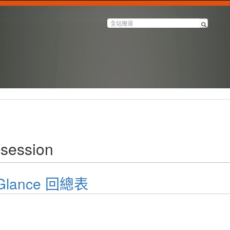
 session
a Glance 回總表