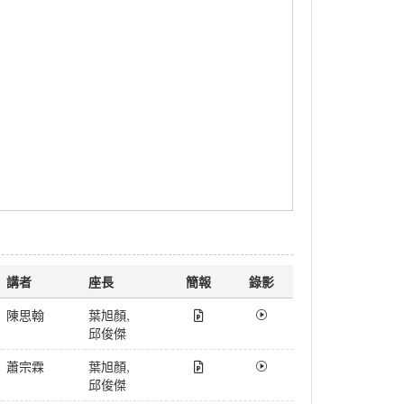
講者
座長
簡報
錄影
陳思翰
葉旭顏
,
邱俊傑
蕭宗霖
葉旭顏
,
邱俊傑