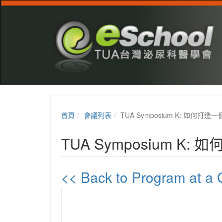
首頁
會議列表
TUA Symposium K: 如何
TUA Symposium 
<< Back to Program at 