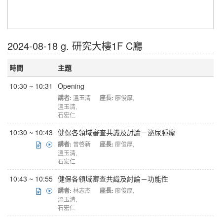
2024-08-18 g. 研究大樓1F C廳
時間
主題
10:30 ~ 10:31
Opening
講者:
溫玉清
座長:
廖俊厚
,
溫玉清
,
石宏仁
10:30 ~ 10:43
健保各領域審查共識及討論－泌尿腫瘤
講者:
曾啓新
座長:
廖俊厚
,
溫玉清
,
石宏仁
10:43 ~ 10:55
健保各領域審查共識及討論－功能性
講者:
林志杰
座長:
廖俊厚
,
溫玉清
,
石宏仁