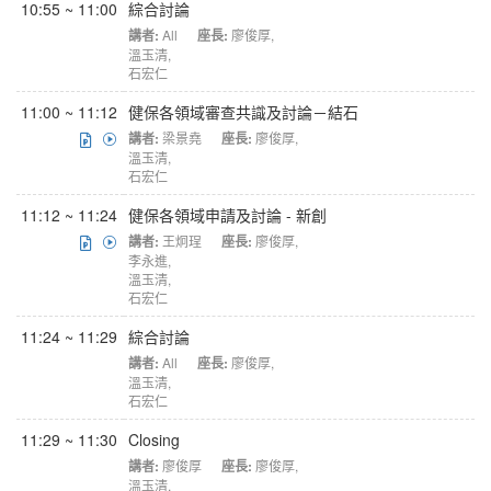
10:55 ~ 11:00
綜合討論
講者:
All
座長:
廖俊厚
,
溫玉清
,
石宏仁
11:00 ~ 11:12
健保各領域審查共識及討論－結石
講者:
梁景堯
座長:
廖俊厚
,
溫玉清
,
石宏仁
11:12 ~ 11:24
健保各領域申請及討論 - 新創
講者:
王炯珵
座長:
廖俊厚
,
李永進
,
溫玉清
,
石宏仁
11:24 ~ 11:29
綜合討論
講者:
All
座長:
廖俊厚
,
溫玉清
,
石宏仁
11:29 ~ 11:30
Closing
講者:
廖俊厚
座長:
廖俊厚
,
溫玉清
,