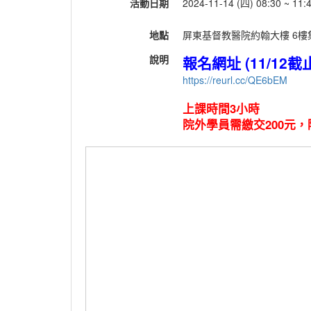
活動日期
2024-11-14 (四) 08:30 ~ 11:
地點
屏東基督教醫院約翰大樓 6樓集
說明
報名網址 (11/12截
https://reurl.cc/QE6bEM
上課時間3小時
院外學員需繳交200元