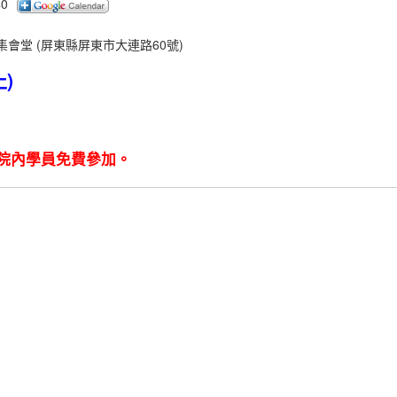
40
會堂 (屏東縣屏東市大連路60號)
止)
，院內學員免費參加。