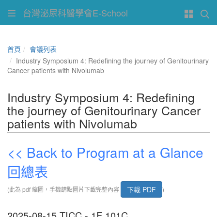
台灣泌尿科醫學會E-School
首頁
會議列表
Industry Symposium 4: Redefining the journey of Genitourinary
Cancer patients with Nivolumab
Industry Symposium 4: Redefining
the journey of Genitourinary Cancer
patients with Nivolumab
<< Back to Program at a Glance
回總表
下載 PDF
(此為 pdf 縮圖，手機請點圖片下載完整內容
)
2025-08-15 TICC - 1F 101C