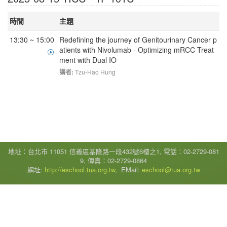
時間
主題
13:30 ~ 15:00
Redefining the journey of Genitourinary Cancer p
atients with Nivolumab - Optimizing mRCC Treat
ment with Dual IO
講者:
Tzu-Hao Hung
地址：台北市 11051 信義區基隆路一段432號6樓之1, 電話：02-2729-081
9, 傳真：02-2729-0864
網址:
http://eschool.tua.org.tw
, EMail:
eschool@tua.org.tw