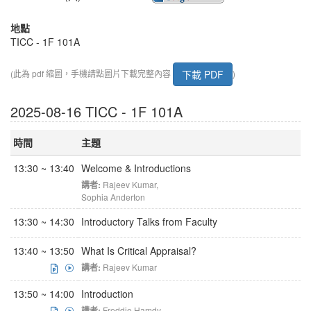
地點
TICC - 1F 101A
下載 PDF
(此為 pdf 縮圖，手機請點圖片下載完整內容
)
2025-08-16 TICC - 1F 101A
時間
主題
13:30 ~ 13:40
Welcome & Introductions
講者:
Rajeev Kumar
,
Sophia Anderton
13:30 ~ 14:30
Introductory Talks from Faculty
13:40 ~ 13:50
What Is Critical Appraisal?
講者:
Rajeev Kumar
13:50 ~ 14:00
Introduction
講者:
Freddie Hamdy