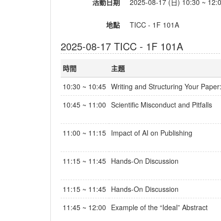
活動日期
2025-08-17 (日) 10:30 ~ 12:
地點
TICC - 1F 101A
2025-08-17 TICC - 1F 101A
時間
主題
10:30 ~ 10:45
Writing and Structuring Your Pape
10:45 ~ 11:00
Scientific Misconduct and Pitfalls
11:00 ~ 11:15
Impact of AI on Publishing
11:15 ~ 11:45
Hands-On Discussion
11:15 ~ 11:45
Hands-On Discussion
11:45 ~ 12:00
Example of the “Ideal” Abstract