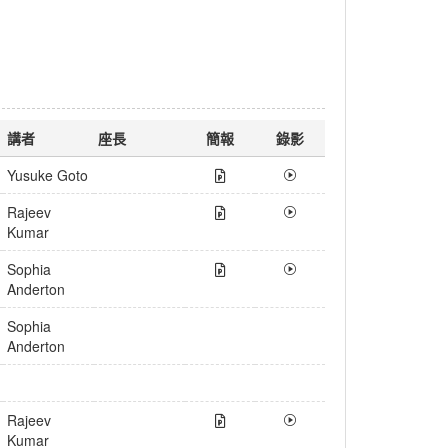
講者
座長
簡報
錄影
Yusuke Goto
Rajeev
Kumar
Sophia
Anderton
Sophia
Anderton
Rajeev
Kumar