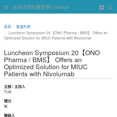
台灣泌尿科醫學會E-School
首頁
會議列表
Luncheon Symposium 20【ONO Pharma / BMS】 Offers an
Optimized Solution for MIUC Patients with Nivolumab
Luncheon Symposium 20【ONO
Pharma / BMS】 Offers an
Optimized Solution for MIUC
Patients with Nivolumab
主辦 / 主持人
TUA
積分
無
聯絡人