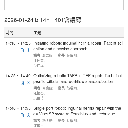
2026-01-24 b.14F 1401會議廳
時間
主題
14:10 ~ 14:25
Initiating robotic inguinal hernia repair: Patient sel
ection and stepwise approach
講者:
鄭嘉緯
座長:
蔡曜州
,
江恒杰
,
吳佳璋
14:25 ~ 14:40
Optimizing robotic TAPP to TEP repair: Technical
pearls, pitfalls, and workflow standardization
講者:
謝慶隆
座長:
蔡曜州
,
江恒杰
,
吳佳璋
14:40 ~ 14:55
Single-port robotic inguinal hernia repair with the
da Vinci SP system: Feasibility and technique
講者:
楊明勳
座長:
蔡曜州
,
江恒杰
,